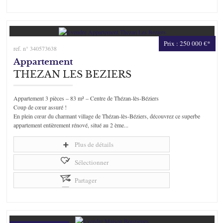
Prix : 250 000 €*
ref. n° 340573638
Appartement
THEZAN LES BEZIERS
Appartement 3 pièces – 83 m² – Centre de Thézan-lès-Béziers
Coup de cœur assuré !
En plein cœur du charmant village de Thézan-lès-Béziers, découvrez ce superbe
appartement entièrement rénové, situé au 2 ème...
Plus de détails
Sélectionner
Partager