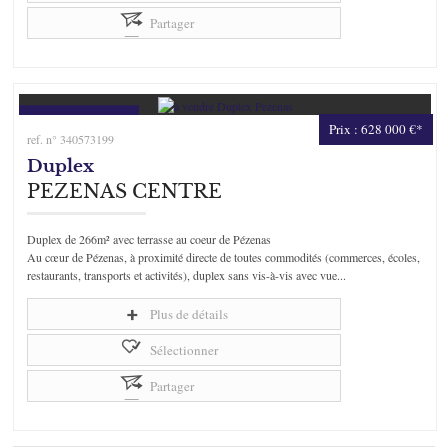
Partager
Prix : 628 000 €*
ref. n° 340573199
Duplex
PEZENAS CENTRE
Duplex de 266m² avec terrasse au coeur de Pézenas
Au cœur de Pézenas, à proximité directe de toutes commodités (commerces, écoles,
restaurants, transports et activités), duplex sans vis-à-vis avec vue...
Plus de détails
Sélectionner
Partager