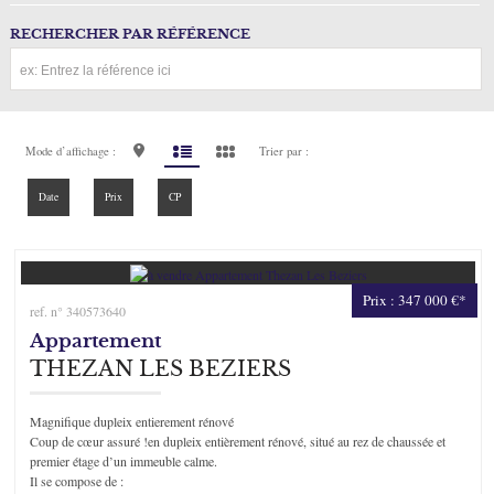
RECHERCHER PAR RÉFÉRENCE
Mode d’affichage :
Trier par :
Date
Prix
CP
Prix : 347 000 €*
ref. n° 340573640
Appartement
THEZAN LES BEZIERS
Magnifique dupleix entierement rénové
Coup de cœur assuré !en dupleix entièrement rénové, situé au rez de chaussée et
premier étage d’un immeuble calme.
Il se compose de :