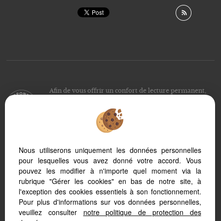
Afin de vous offrir un confort de lecture permanent,
depuis votre PC, votre tablette ou votre smartphone,
notre site s’adapte automatiquement aux différents types
d'écrans
Nous utiliserons uniquement les données personnelles
pour lesquelles vous avez donné votre accord. Vous
Logiciel transaction
Création site immobilier
pouvez les modifier à n'importe quel moment via la
Référencement immobilier
rubrique "Gérer les cookies" en bas de notre site, à
l'exception des cookies essentiels à son fonctionnement.
Pour plus d'informations sur vos données personnelles,
veuillez consulter
notre politique de protection des