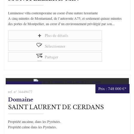
Lumineuse villa contemporaine au coeur d'une nature luxuriante
A cinq minutes de Montarnaud, de l’autoroute A75, et seulement quinze minutes
des portes de Montpellier, au cœur d’un environnement privilégié par son...
Plus de détails
Sélectionner
Partager
Prix : 748 000 €*
ref. n° 34449477
Domaine
SAINT LAURENT DE CERDANS
Propriété aucalme, dans les Pyrénées.
Propriété calme dans les Pyrénées.