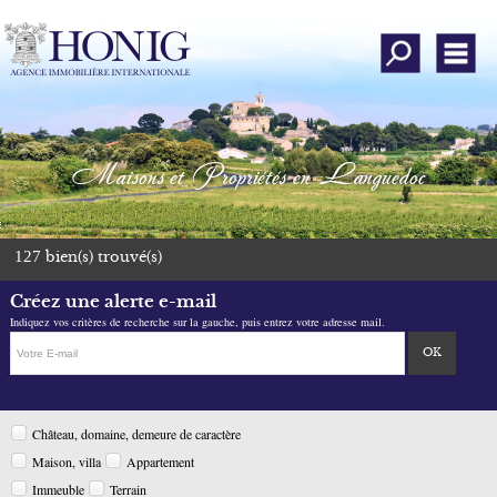
Affiner la recherc
Men
Qui sommes-nous ?
Rechercher un bien
Maisons et Propriétés en Languedoc
Déposer une recherche
emander une estimation
127
bien(s) trouvé(s)
Avis clients
Créez une alerte e-mail
Mon compte
Indiquez vos critères de recherche sur la gauche, puis entrez votre adresse mail.
Ajouter aux favoris
Château, domaine, demeure de caractère
Nous contacter
Maison, villa
Appartement
Instagram
Immeuble
Terrain