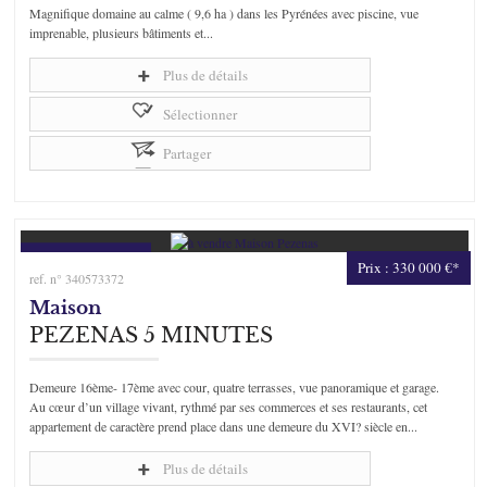
Magnifique domaine au calme ( 9,6 ha ) dans les Pyrénées avec piscine, vue
imprenable, plusieurs bâtiments et...
Plus de détails
Sélectionner
Partager
Prix : 330 000 €*
ref. n° 340573372
Maison
PEZENAS 5 MINUTES
Demeure 16ème- 17ème avec cour, quatre terrasses, vue panoramique et garage.
Au cœur d’un village vivant, rythmé par ses commerces et ses restaurants, cet
appartement de caractère prend place dans une demeure du XVI? siècle en...
Plus de détails