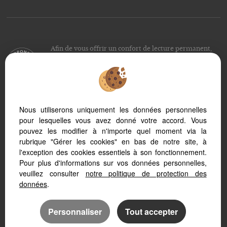
Afin de vous offrir un confort de lecture permanent,
depuis votre PC, votre tablette ou votre smartphone,
notre site s’adapte automatiquement aux différents types
d'écrans
Nous utiliserons uniquement les données personnelles
pour lesquelles vous avez donné votre accord. Vous
Logiciel immobilier
Création site internet
pouvez les modifier à n'importe quel moment via la
Référencement immobilier
rubrique "Gérer les cookies" en bas de notre site, à
l'exception des cookies essentiels à son fonctionnement.
Pour plus d'informations sur vos données personnelles,
veuillez consulter
notre politique de protection des
données
.
Personnaliser
Tout accepter