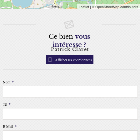
Leaflet
| © OpenStreetMap contributors
Ce bien
vous
intéresse ?
Patrick Claret
Afficher les coordonnées
Nom
*
Tél
*
E-Mail
*