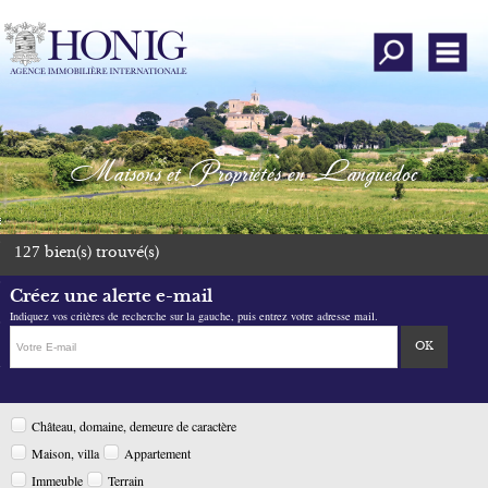
Affiner la recherc
Men
Qui sommes-nous ?
Rechercher un bien
Maisons et Propriétés en Languedoc
Déposer une recherche
emander une estimation
127
bien(s) trouvé(s)
Avis clients
Créez une alerte e-mail
Mon compte
Indiquez vos critères de recherche sur la gauche, puis entrez votre adresse mail.
Ajouter aux favoris
Château, domaine, demeure de caractère
Nous contacter
Maison, villa
Appartement
Instagram
Immeuble
Terrain