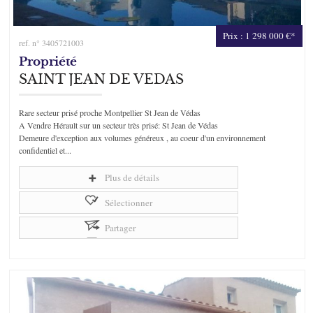
Prix : 1 298 000 €*
ref. n° 3405721003
Propriété
SAINT JEAN DE VEDAS
Rare secteur prisé proche Montpellier St Jean de Védas
A Vendre Hérault sur un secteur très prisé: St Jean de Védas
Demeure d'exception aux volumes généreux , au coeur d'un environnement
confidentiel et...
Plus de détails
Sélectionner
Partager