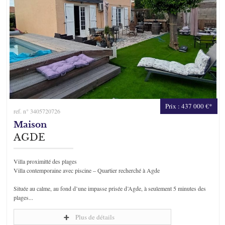
Prix : 437 000 €*
ref. n° 3405720726
Maison
AGDE
Villa proximitté des plages
Villa contemporaine avec piscine – Quartier recherché à Agde
Située au calme, au fond d’une impasse prisée d’Agde, à seulement 5 minutes des
plages...
Plus de détails