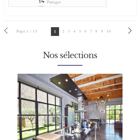
Partager
Page 1 / 13
2
3
4
5
6
7
8
9
10
1
Nos sélections