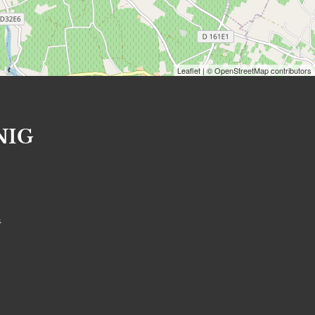
Leaflet
| © OpenStreetMap contributors
NIG
S