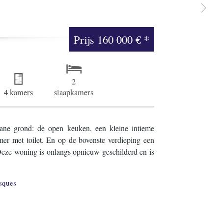
Prijs
160 000 €
*
2
4 kamers
slaapkamers
gane grond: de open keuken, een kleine intieme
er met toilet. En op de bovenste verdieping een
Deze woning is onlangs opnieuw geschilderd en is
sques