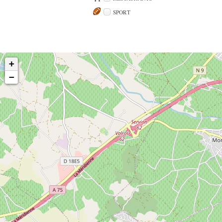
SPORT
+
−