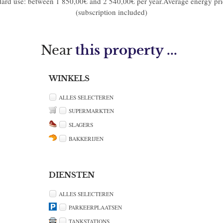
dard use: between 1 850,00€ and 2 540,00€ per year.Average energy pr
(subscription included)
Near
this property ...
WINKELS
ALLES SELECTEREN
SUPERMARKTEN
SLAGERS
BAKKERIJEN
DIENSTEN
ALLES SELECTEREN
PARKEERPLAATSEN
TANKSTATIONS