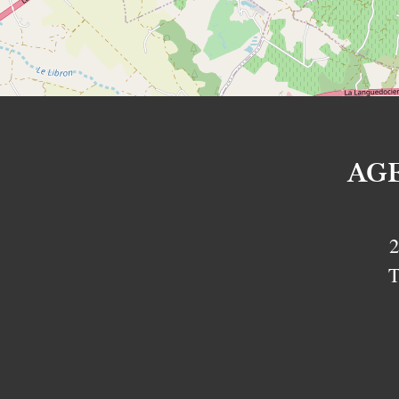
AG
2
T