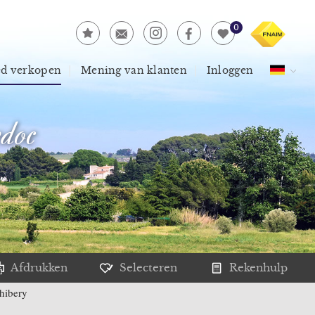
0
ed verkopen
Mening van klanten
Inloggen
doc
Afdrukken
Selecteren
Rekenhulp