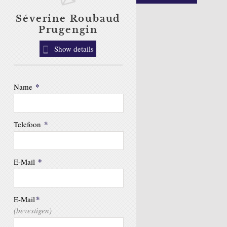
Séverine Roubaud
Prugengin
Show details
*
Name
*
Telefoon
*
E-Mail
*
E-Mail
(bevestigen)