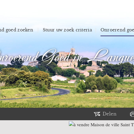
d goed zoeken
Stuur uw zoek criteria
Onroerend go
roerend Goed in Langue
Delen