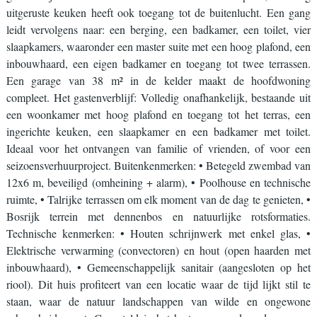
uitgeruste keuken heeft ook toegang tot de buitenlucht. Een gang
leidt vervolgens naar: een berging, een badkamer, een toilet, vier
slaapkamers, waaronder een master suite met een hoog plafond, een
inbouwhaard, een eigen badkamer en toegang tot twee terrassen.
Een garage van 38 m² in de kelder maakt de hoofdwoning
compleet. Het gastenverblijf: Volledig onafhankelijk, bestaande uit
een woonkamer met hoog plafond en toegang tot het terras, een
ingerichte keuken, een slaapkamer en een badkamer met toilet.
Ideaal voor het ontvangen van familie of vrienden, of voor een
seizoensverhuurproject. Buitenkenmerken: • Betegeld zwembad van
12x6 m, beveiligd (omheining + alarm), • Poolhouse en technische
ruimte, • Talrijke terrassen om elk moment van de dag te genieten, •
Bosrijk terrein met dennenbos en natuurlijke rotsformaties.
Technische kenmerken: • Houten schrijnwerk met enkel glas, •
Elektrische verwarming (convectoren) en hout (open haarden met
inbouwhaard), • Gemeenschappelijk sanitair (aangesloten op het
riool). Dit huis profiteert van een locatie waar de tijd lijkt stil te
staan, waar de natuur landschappen van wilde en ongewone