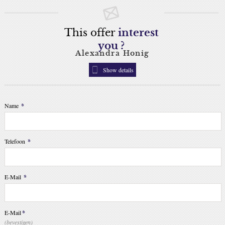
This offer
interest
you ?
Alexandra Honig
Show details
Name
*
Telefoon
*
E-Mail
*
E-Mail
*
(bevestigen)