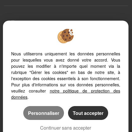
To offer you a permanent reading comfort, from your
PC, tablet or smartphone, our site automatically adapts
to different types of screens
Nous utiliserons uniquement les données personnelles
pour lesquelles vous avez donné votre accord. Vous
Logiciel immobilier Adapt Immo
Référencement immobilier
pouvez les modifier à n'importe quel moment via la
rubrique "Gérer les cookies" en bas de notre site, à
l'exception des cookies essentiels à son fonctionnement.
Pour plus d'informations sur vos données personnelles,
veuillez consulter
notre politique de protection des
données
.
Personnaliser
Tout accepter
Continuer sans accepter