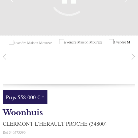
Facebook
Mijn selectie
0
Prijs
558 000 €
*
Woonhuis
CLERMONT L'HERAULT PROCHE (34800)
Ref
340573596