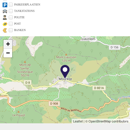
PARKEERPLAATSEN
TANKSTATIONS
POLITIE
POST
BANKEN
+
−
Leaflet
| © OpenStreetMap contributors