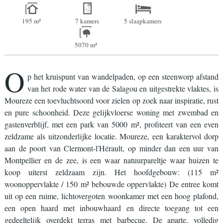
195 m²
7 kamers
5 slaapkamers
5070 m²
O
p het kruispunt van wandelpaden, op een steenworp afstand
van het rode water van de Salagou en uitgestrekte vlaktes, is
Moureze een toevluchtsoord voor zielen op zoek naar inspiratie, rust
en pure schoonheid. Deze gelijkvloerse woning met zwembad en
gastenverblijf, met een park van 5000 m², profiteert van een even
zeldzame als uitzonderlijke locatie. Moureze, een karaktervol dorp
aan de poort van Clermont-l'Hérault, op minder dan een uur van
Montpellier en de zee, is een waar natuurpareltje waar huizen te
koop uiterst zeldzaam zijn. Het hoofdgebouw: (115 m²
woonoppervlakte / 150 m² bebouwde oppervlakte) De entree komt
uit op een ruime, lichtovergoten woonkamer met een hoog plafond,
een open haard met inbouwhaard en directe toegang tot een
gedeeltelijk overdekt terras met barbecue. De aparte, volledig