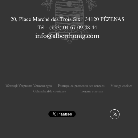
20, Place Marché des Trois Six
34120
PÉZENAS
Tél :
(+33) 04.67.09.48.44
Wettelijk Verplichte Vermeldingen
Politique de protection des données
Manage cookies
Gehandhaafde courtages
Toegang eigenaar