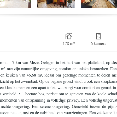
178 m²
6 kamers
ond – 7 km van Meze. Gelegen in het hart van het platteland, op sle
5 m² met zijn natuurlijke omgeving, comfort en unieke kenmerken. Een 
pen keuken van 46,68 m², ideaal om gezellige momenten te delen met
tzicht op het zwembad. Op de begane grond vindt u ook een slaapkamer
 kleedkamers en een apart toilet, wat zorgt voor comfort en gemak in h
gt verdeeld: • 1 hectare bos, perfect om te genieten van de koele sc
omenten van ontspanning in volledige privacy. Een volledig uitgerus
orrechte omgeving. Een serene omgeving. Genesteld tussen de pijnb
 tussen natuur, rust en de nabijheid van voorzieningen. Een zeldzame ka