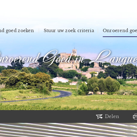
d goed zoeken
Stuur uw zoek criteria
Onroerend go
roerend Goed in Langue
Delen