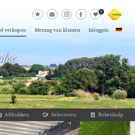
0
ed verkopen
Mening van klanten
Inloggen
doc
Afdrukken
Selecteren
Rekenhulp