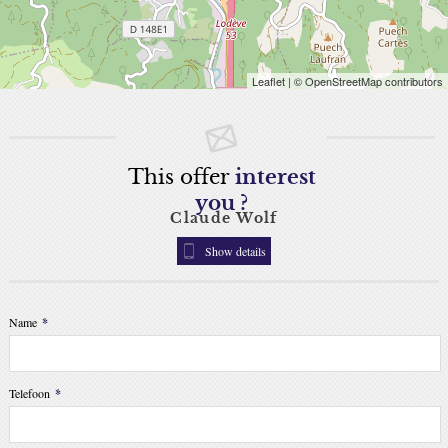
Leaflet
| © OpenStreetMap contributors
This offer
interest
you ?
Claude Wolf
Show details
Name
*
Telefoon
*