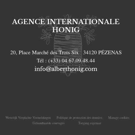
AGENCE INTERNATIONALE
HONIG
20, Place Marché des Trois Six
34120
PÉZENAS
Tél :
(+33) 04.67.09.48.44
Wettelijk Verplichte Vermeldingen
Politique de protection des données
Manage cookies
Gehandhaafde courtages
Toegang eigenaar