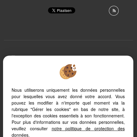
To offer you a permanent reading comfort, from your
PC, tablet or smartphone, our site automatically adapts
to different types of screens
Nous utiliserons uniquement les données personnelles
pour lesquelles vous avez donné votre accord. Vous
Logiciel immobilier
Référencement immobilier
pouvez les modifier à n'importe quel moment via la
rubrique "Gérer les cookies" en bas de notre site, à
l'exception des cookies essentiels à son fonctionnement.
Pour plus d'informations sur vos données personnelles,
veuillez consulter
notre politique de protection des
données
.