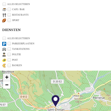
ALLES SELECTEREN
CAFE / BAR
RESTAURANTS
SPORT
DIENSTEN
ALLES SELECTEREN
PARKEERPLAATSEN
TANKSTATIONS
POLITIE
POST
BANKEN
+
−