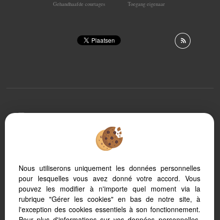
Gehandhaafde courtages
Toegang eigenaar
To offer you a permanent reading comfort, from your
PC, tablet or smartphone, our site automatically adapts
to different types of screens
Nous utiliserons uniquement les données personnelles
pour lesquelles vous avez donné votre accord. Vous
Logiciel immo
Référencement immobilier
pouvez les modifier à n'importe quel moment via la
rubrique "Gérer les cookies" en bas de notre site, à
l'exception des cookies essentiels à son fonctionnement.
Pour plus d'informations sur vos données personnelles,