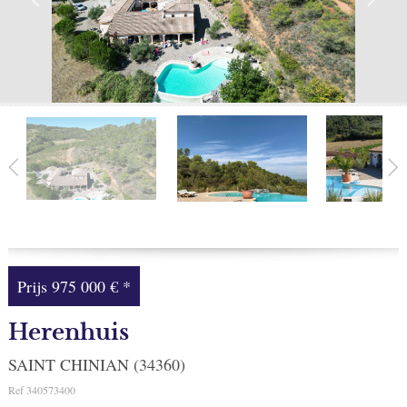
Facebook
Mijn selectie
0
Prijs
975 000 €
*
Herenhuis
SAINT CHINIAN (34360)
Ref
340573400