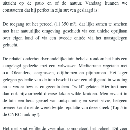
uitzicht op de patio en of de natuur. Vandaag kunnen we
constateren dat hij perfect in zijn streven geslaagd is!
De toegang tot het perceel (11.350 m²), dat lijkt samen te smelten
met haar natuurlijke omgeving, geschiedt via een unieke oprijlaan
over eigen land of via een tweede entrée via het naastgelegen
gehucht.
De relatief onderhoudsvriendelijke tuin behelst rondom het huis een
aangelegd gedeelte met een volwassen Mediterrane vegetatie met
o.a. Oleanders, siergrassen, olijfbomen en pijnbomen. Het lager
gelegen gedeelte van de tuin beschikt over een olijfgaard in wording
en is verder bewust en gecontroleerd “wild” gelaten. Hier treft men
dan ook bijvoorbeeld diverse lokale wilde kruiden. Men ervaart in
de tuin een heus gevoel van ontspanning en savoir-vivre, hetgeen
overeenkomt met de wereldwijde reputatie van deze streek (Top 5 in
de CNBC ranking!).
Het met zout gefilterde zwembad completeert het geheel. Dit zeer