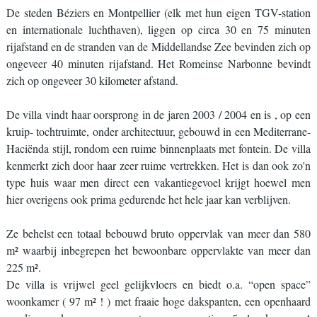
De steden Béziers en Montpellier (elk met hun eigen TGV-station
en internationale luchthaven), liggen op circa 30 en 75 minuten
rijafstand en de stranden van de Middellandse Zee bevinden zich op
ongeveer 40 minuten rijafstand. Het Romeinse Narbonne bevindt
zich op ongeveer 30 kilometer afstand.
De villa vindt haar oorsprong in de jaren 2003 / 2004 en is , op een
kruip- tochtruimte, onder architectuur, gebouwd in een Mediterrane-
Haciënda stijl, rondom een ruime binnenplaats met fontein. De villa
kenmerkt zich door haar zeer ruime vertrekken. Het is dan ook zo'n
type huis waar men direct een vakantiegevoel krijgt hoewel men
hier overigens ook prima gedurende het hele jaar kan verblijven.
Ze behelst een totaal bebouwd bruto oppervlak van meer dan 580
m² waarbij inbegrepen het bewoonbare oppervlakte van meer dan
225 m².
De villa is vrijwel geel gelijkvloers en biedt o.a. “open space”
woonkamer ( 97 m² ! ) met fraaie hoge dakspanten, een openhaard