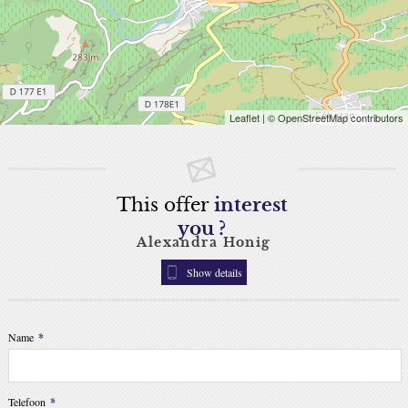
Leaflet
| © OpenStreetMap contributors
This offer
interest
you ?
Alexandra Honig
Show details
Name
*
Telefoon
*