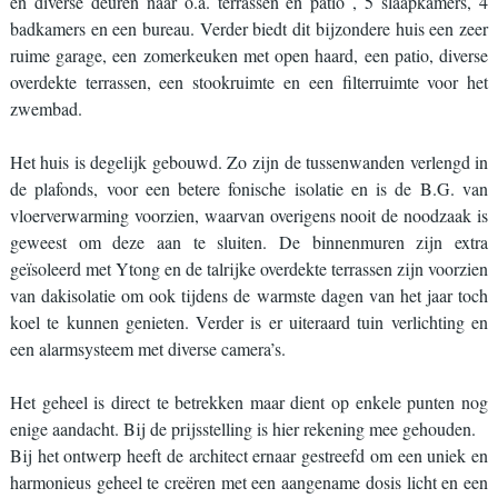
en diverse deuren naar o.a. terrassen en patio , 5 slaapkamers, 4
badkamers en een bureau. Verder biedt dit bijzondere huis een zeer
ruime garage, een zomerkeuken met open haard, een patio, diverse
overdekte terrassen, een stookruimte en een filterruimte voor het
zwembad.
Het huis is degelijk gebouwd. Zo zijn de tussenwanden verlengd in
de plafonds, voor een betere fonische isolatie en is de B.G. van
vloerverwarming voorzien, waarvan overigens nooit de noodzaak is
geweest om deze aan te sluiten. De binnenmuren zijn extra
geïsoleerd met Ytong en de talrijke overdekte terrassen zijn voorzien
van dakisolatie om ook tijdens de warmste dagen van het jaar toch
koel te kunnen genieten. Verder is er uiteraard tuin verlichting en
een alarmsysteem met diverse camera’s.
Het geheel is direct te betrekken maar dient op enkele punten nog
enige aandacht. Bij de prijsstelling is hier rekening mee gehouden.
Bij het ontwerp heeft de architect ernaar gestreefd om een uniek en
harmonieus geheel te creëren met een aangename dosis licht en een