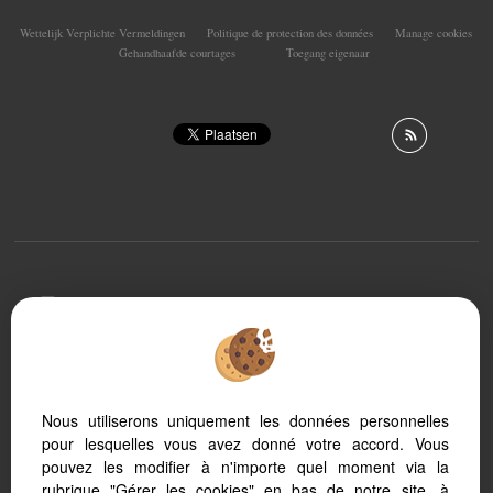
Wettelijk Verplichte Vermeldingen
Politique de protection des données
Manage cookies
Gehandhaafde courtages
Toegang eigenaar
To offer you a permanent reading comfort, from your
PC, tablet or smartphone, our site automatically adapts
to different types of screens
Nous utiliserons uniquement les données personnelles
pour lesquelles vous avez donné votre accord. Vous
Logiciel immo
Référencement immobilier
pouvez les modifier à n'importe quel moment via la
rubrique "Gérer les cookies" en bas de notre site, à