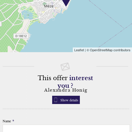
Leaflet
| © OpenStreetMap contributors
This offer
interest
you ?
Alexandra Honig
Show details
Name
*