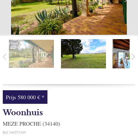
Facebook
Mijn selectie
0
Prijs
580 000 €
*
Woonhuis
MEZE PROCHE (34140)
Ref
340573349