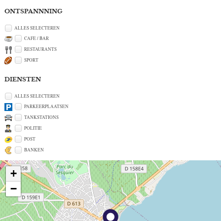
ONTSPANNNING
ALLES SELECTEREN
CAFE / BAR
RESTAURANTS
SPORT
DIENSTEN
ALLES SELECTEREN
PARKEERPLAATSEN
TANKSTATIONS
POLITIE
POST
BANKEN
+
−