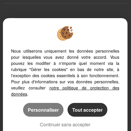
To offer you a permanent reading comfort, from your
PC, tablet or smartphone, our site automatically adapts
to different types of screens
Nous utiliserons uniquement les données personnelles
pour lesquelles vous avez donné votre accord. Vous
Logiciel immobilier
Référencement immobilier
pouvez les modifier à n'importe quel moment via la
rubrique "Gérer les cookies" en bas de notre site, à
l'exception des cookies essentiels à son fonctionnement.
Pour plus d'informations sur vos données personnelles,
veuillez consulter
notre politique de protection des
données
.
Personnaliser
Tout accepter
Continuer sans accepter