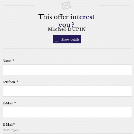
This offer
interest
you ?
Michel DUPIN
Show details
Name
*
Telefoon
*
E-Mail
*
E-Mail
*
(bevestigen)