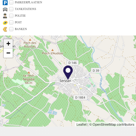
PARKEERPLAATSEN
TANKSTATIONS
POLITIE
POST
BANKEN
+
−
Leaflet
| © OpenStreetMap contributors