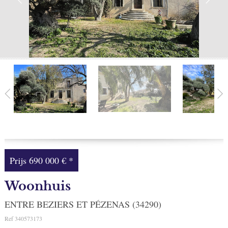
Facebook
Mijn selectie
0
Prijs
690 000 €
*
Woonhuis
ENTRE BEZIERS ET PÉZENAS (34290)
Ref
340573173