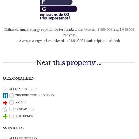
Estimated annual energy expenditure for standard use: between 1 480,00€ and 2 040,00€
per year.
Average energy prices indexed to 01/01/2021 (subscription included)
Near
this property ...
GEZONDHEID
ALLES SELECTEREN
ZIEKENHUIZEN, KLINIEKEN
ARTSEN
TANDARTSEN
APOTHEKEN
WINKELS
ALLES SELECTEREN