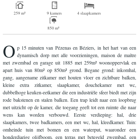
259 m²
9 kamers
4 slaapkamers
850 m²
O
p 15 minuten van Pézenas en Béziers, in het hart van een
dynamisch dorp met alle voorzieningen, maison de maître
met zwembad en garage uit 1885 met 259m² woonoppervlak en
apart huis van 80m² op 850m² grond. Begane grond: inkomhal,
gang, aangename zitkamer met houten vloer en zichtbare balken,
kleine extra zitkamer, slaapkamer, douchekamer met wc,
dubbelhoge keuken-eetkamer die een industriële sfeer biedt met zijn
rode bakstenen en stalen balken. Een trap leidt naar een loopbrug
met uitzicht op de kamer, die toegang geeft tot een ruimte die naar
wens kan worden verbouwd. Eerste verdieping: hal, drie
slaapkamers, twee badkamers, een met wc, hal, kleedkamer. Tuin:
omheinde tuin met bomen en een waterput, waaronder een
honderdjarige olijfboom, een terras met betegeld zwembad, een