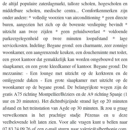
de altijd populaire zaterdagmarkt, talloze scholen, hogescholen en
middelbare scholen, medische centra... Comfortkenmerken zijn
onder andere: * volledig voorzien van airconditioning * geen directe
buren, aangezien het zich op de bovenste verdieping bevindt *
uitzicht aan twee zijden * geen geluidsoverlast * voldoende
parkeergelegenheid op twee minuten loopafstand * lage
servicekosten. Indeling: Begane grond: een charmante, zeer zonnige
woonkamer, een aangrenzende keuken, een doucheruimte met toilet,
een groot kantoor dat gemakkelijk kan worden omgebouwd tot een
slaapkamer, en een grote kleedkamer of kantoor. Begane grond: De
mezzanine: - Een lounge met uitzicht op de kerktoren en de
omliggende daken - Een grote slaapkamer met uitzicht op de
woonkamer op de begane grond. De belangrijkste wegen zijn de
gratis A75 richting Montpellier/Béziers en de A9 richting Spanje (1
uur en 20 minuten). Het dichtstbijzijnde strand ligt op 20 minuten
afstand en het treinstation van Agde op 30 minuten. Ik zou u graag
verwelkomen in het prachtige stadje Pézenas en u deze
veelbelovende loft laten zien. Voor alle vragen kunt u bellen naar
07.83.24.09.76 of een e-mail sturen naar valerie@alberthonig.com.