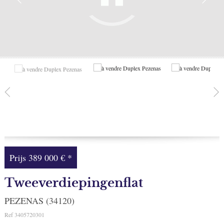
Facebook
Mijn selectie
0
Prijs
389 000 €
*
Tweeverdiepingenflat
PEZENAS (34120)
Ref
3405720301