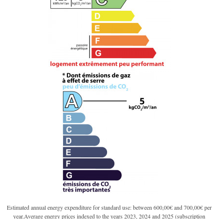
Estimated annual energy expenditure for standard use: between 600,00€ and 700,00€ per
year.Average energy prices indexed to the years 2023, 2024 and 2025 (subscription