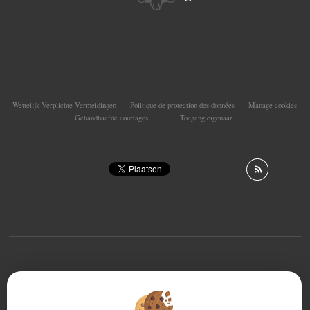
Wettelijk Verplichte Vermeldingen
Politique de protection des données
Manage cookies
Gehandhaafde courtages
Toegang eigenaar
To offer you a permanent reading comfort, from your
PC, tablet or smartphone, our site automatically adapts
to different types of screens