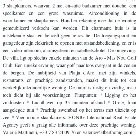
3 slaapkamers, waarvan 2 met en-suite badkamer met douche, een
speelkamer en een grote wasruimte. Airconditioning in de
woonkamer en slaapkamers. Houd er rekening mee dat de woning
gemeubileerd verkocht kan worden. Dit charmante huis is in
uitstekende staat en behoeft geen renovatie. De toegangspoort en
garagedeur zijn elektrisch te openen met afstandsbediening, en er is
een video-intercom, alarmsysteem en satellietschotel. De omgeving:
De villa ligt op slechts enkele minuten van de Aro - Mas Nou Golf
Club. Een unieke ervaring waar golf naadloos overgaat in de zee en
de bergen. De nabijheid van Platja d'Aro, met zijn winkels,
restaurants en prachtige zandstranden, maakt dit huis tot een
werkelijk uitzonderlijke woning. De buurt is rustig en vredig, maar
toch dicht bij alle voorzieningen. Pluspunten: * Ligging op het
zuidoosten * Luchthaven op 35 minuten afstand * Grote, fraai
aangelegde tuin * Prachtig zwembad op het terras met uitzicht op
zee * Vier mooie slaapkamers. HONIG International Real Estate
Agency geeft u graag alle informatie over deze prachtige woning.
Valerie Martinelli, +33 7 83 24 09 76 en valerie@alberthonig.com