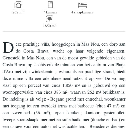
262 m²
7 kamers
4 slaapkamers
1850 m²
D
eze prachtige villa, hooggelegen in Mas Nou, een dorp aan
de Costa Brava, wacht op haar volgende eigenaren.
Genesteld in Mas Nou, een van de meest gewilde gebieden van de
Costa Brava, op slechts enkele minuten van het centrum van Platja
d'Aro met zijn winkelcentra, restaurants en prachtige strand, biedt
deze ruime villa een adembenemend uitzicht op zee. De woning
staat op een perceel van circa 1.850 m² en is gebouwd op een
woonoppervlakte van circa 383 m², waarvan 262 m² bruikbaar is.
De indeling is als volgt: - Begane grond met entreehal, woonkamer
met toegang tot een overdekt terras met barbecue (circa 47 m²) en
een zwembad (36 m²), open keuken, kantoor, gastentoilet,
tweepersoonsslaapkamer met en-suite badkamer (douche en bad) en
een garage voor één auto met wasfaciliteiten. - Benedenverdieping: