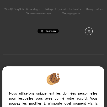
Wettelijk Verplichte Vermeldingen
Politique de protection des données
Manage cookies
Gehandhaafde courtages
Toegang eigenaar
To offer you a permanent reading comfort, from your
PC, tablet or smartphone, our site automatically adapts
to different types of screens
Nous utiliserons uniquement les données personnelles
pour lesquelles vous avez donné votre accord. Vous
Logiciel immobilier Adapt Immo
Référencement site immobilier
pouvez les modifier à n'importe quel moment via la