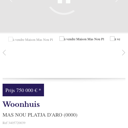
Facebook
Mijn selectie
0
Prijs
750 000 €
*
Woonhuis
MAS NOU PLATJA D'ARO (0000)
Ref
3405720039