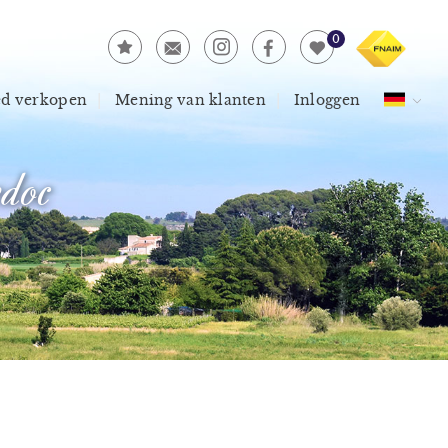
0
ed verkopen
Mening van klanten
Inloggen
doc