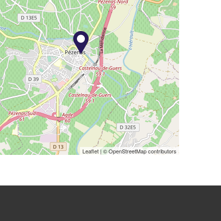
Leaflet
| © OpenStreetMap contributors