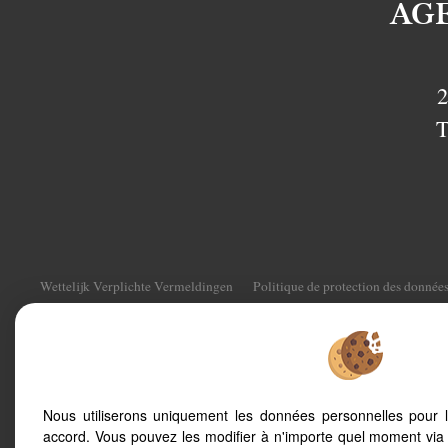
AG
2
T
Wettelijk Verplichte Vermeldingen
Politique de protection des donnée
Gehandhaafde courtages
Toegang eigenaar
To offer you a permanent reading comfor
Nous utiliserons uniquement les données personnelles pour 
smartphone, our site automatically adapts
accord. Vous pouvez les modifier à n'importe quel moment via 