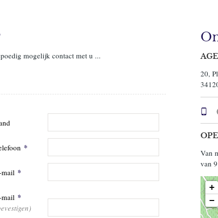
?
On
spoedig mogelijk contact met u ...
AGE
20, P
3412
and
OPE
*
elefoon
Van m
van 9
*
-mail
+
*
-mail
−
bevestigen)