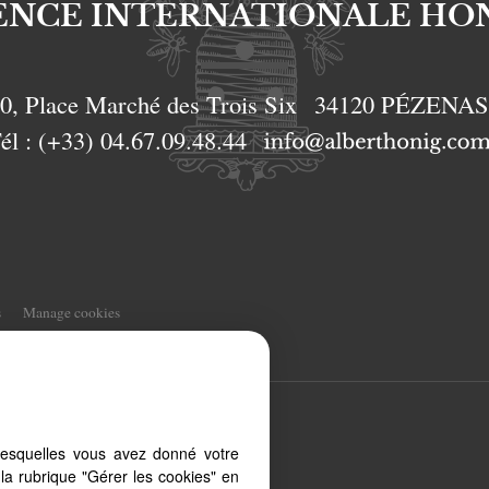
ENCE INTERNATIONALE HO
0, Place Marché des Trois Six
34120
PÉZENA
él :
(+33) 04.67.09.48.44
s
Manage cookies
t, from your PC, tablet or
lesquelles vous avez donné votre
 to different types of
la rubrique "Gérer les cookies" en