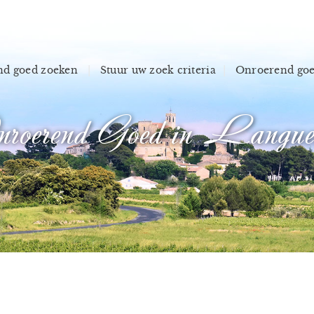
d goed zoeken
Stuur uw zoek criteria
Onroerend go
roerend Goed in Langue