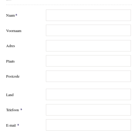
Facebook
Naam
*
Mijn selectie
0
Voornaam
Adres
Plaats
Postcode
Land
Telefoon
*
E-mail
*