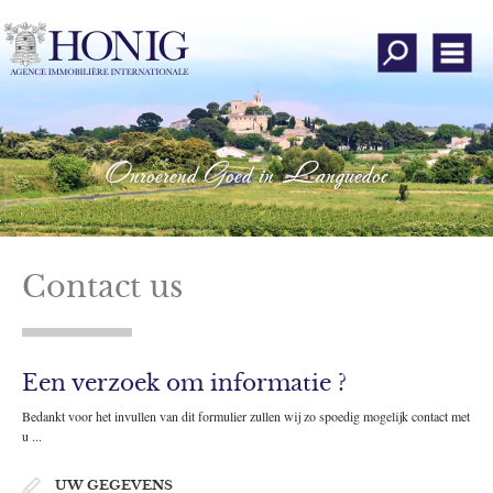
Al onze eigendo
Men
Wie zijn wij
Onroerend goed zoeken
Onroerend Goed in Languedoc
Stuur uw zoek criteria
roerend goed verkopen
Mening van klanten
Contact us
Inloggen
Een verzoek om informatie ?
evoegen aan favorieten
Bedankt voor het invullen van dit formulier zullen wij zo spoedig mogelijk contact met
Contact
u ...
Instagram
UW GEGEVENS