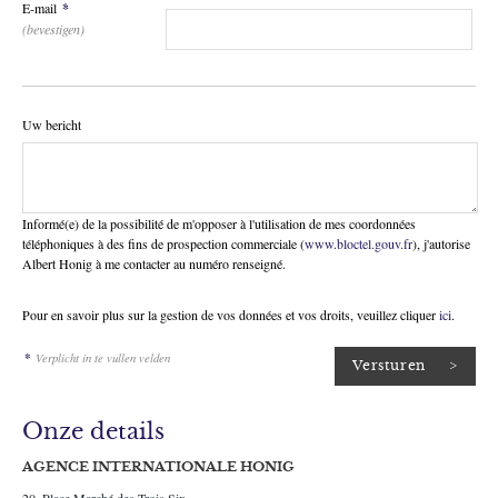
E-mail
*
(bevestigen)
Uw bericht
Informé(e) de la possibilité de m'opposer à l'utilisation de mes coordonnées
téléphoniques à des fins de prospection commerciale (
www.bloctel.gouv.fr
), j'autorise
Albert Honig à me contacter au numéro renseigné.
Pour en savoir plus sur la gestion de vos données et vos droits, veuillez cliquer
ici
.
*
Verplicht in te vullen velden
Onze details
AGENCE INTERNATIONALE HONIG
20, Place Marché des Trois Six