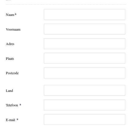
Facebook
Naam
*
Mijn selectie
0
Voornaam
Adres
Plaats
Postcode
Land
Telefoon
*
E-mail
*