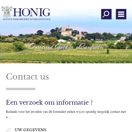
Al onze eigendo
Men
Wie zijn wij
Onroerend goed zoeken
Onroerend Goed in Languedoc
Stuur uw zoek criteria
roerend goed verkopen
Mening van klanten
Contact us
Inloggen
Een verzoek om informatie ?
evoegen aan favorieten
Bedankt voor het invullen van dit formulier zullen wij zo spoedig mogelijk contact met
Contact
u ...
Instagram
UW GEGEVENS