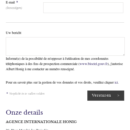
E-mail
*
(bevestigen)
Uw bericht
Informé(e) de la possibilité de m'opposer à l'utilisation de mes coordonnées
téléphoniques à des fins de prospection commerciale (
www.bloctel.gouv.fr
), j'autorise
Albert Honig à me contacter au numéro renseigné.
Pour en savoir plus sur la gestion de vos données et vos droits, veuillez cliquer
ici
.
*
Verplicht in te vullen velden
Onze details
AGENCE INTERNATIONALE HONIG
20, Place Marché des Trois Six