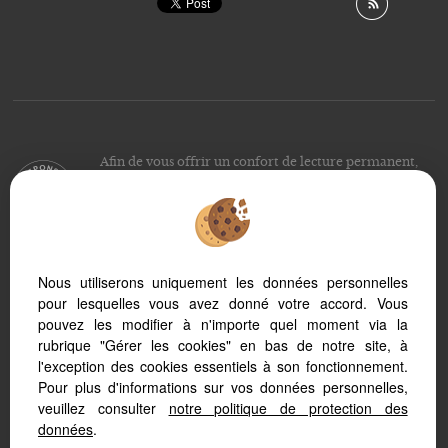
Afin de vous offrir un confort de lecture permanent,
depuis votre PC, votre tablette ou votre smartphone,
notre site s’adapte automatiquement aux différents types
d'écrans
Nous utiliserons uniquement les données personnelles
pour lesquelles vous avez donné votre accord. Vous
Logiciel immobilier
Création site immobilier
pouvez les modifier à n'importe quel moment via la
Référencement immobilier
rubrique "Gérer les cookies" en bas de notre site, à
l'exception des cookies essentiels à son fonctionnement.
Pour plus d'informations sur vos données personnelles,
veuillez consulter
notre politique de protection des
données
.