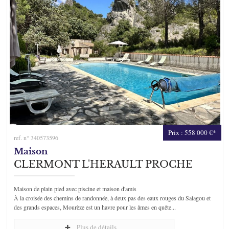
Prix : 558 000 €*
ref. n° 340573596
Maison
CLERMONT L'HERAULT PROCHE
Maison de plain pied avec piscine et maison d'amis
À la croisée des chemins de randonnée, à deux pas des eaux rouges du Salagou et
des grands espaces, Mourèze est un havre pour les âmes en quête...
Plus de détails