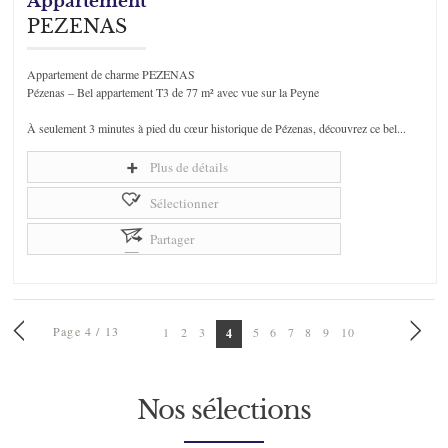
Appartement
PEZENAS
Appartement de charme PEZENAS
Pézenas – Bel appartement T3 de 77 m² avec vue sur la Peyne
À seulement 3 minutes à pied du cœur historique de Pézenas, découvrez ce bel...
Plus de détails
Sélectionner
Partager
Page 4 / 13
1
2
3
5
6
7
8
9
10
4
Nos sélections