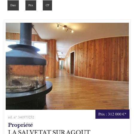
Facebook
Date
Prix
CP
Ma sélection
0
Prix : 312 000 €*
ref. n° 340573252
Propriété
LA SALVETAT SUR AGOUT