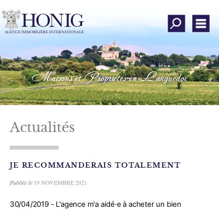
Toutes nos offres
Men
Qui sommes-nous ?
Rechercher un bien
Maisons et Propriétés en Languedoc
Déposer une recherche
emander une estimation
Avis clients
Actualités
Mon compte
JE RECOMMANDERAIS TOTALEMENT
Ajouter aux favoris
Publiée le
19 NOVEMBRE 2021
Nous contacter
30/04/2019 -
L'agence m'a aidé·e à acheter un bien
Instagram