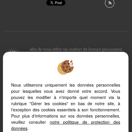
Afin de vous offrir un confort de lecture permanent,
depuis votre PC, votre tablette ou votre smartphone,
notre site s’adapte automatiquement aux différents types
d'écrans
Nous utiliserons uniquement les données personnelles
pour lesquelles vous avez donné votre accord. Vous
Logiciel immo
Création site internet
pouvez les modifier à n'importe quel moment via la
Référencement site immobilier
rubrique "Gérer les cookies" en bas de notre site, à
l'exception des cookies essentiels à son fonctionnement.
Pour plus d'informations sur vos données personnelles,
veuillez consulter
notre politique de protection des
données
.