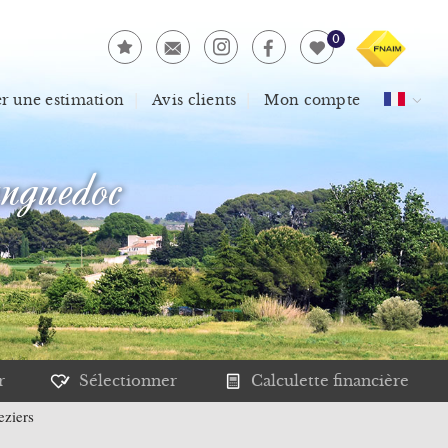
0
 une estimation
Avis clients
Mon compte
nguedoc
r
Sélectionner
Calculette financière