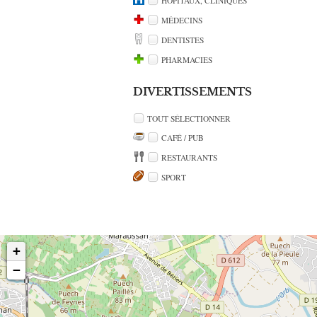
HÔPITAUX, CLINIQUES
MÉDECINS
DENTISTES
PHARMACIES
DIVERTISSEMENTS
TOUT SÉLECTIONNER
CAFÉ / PUB
RESTAURANTS
SPORT
+
−