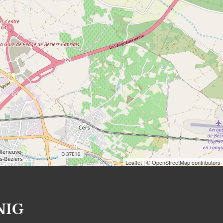
Leaflet
| © OpenStreetMap contributors
NIG