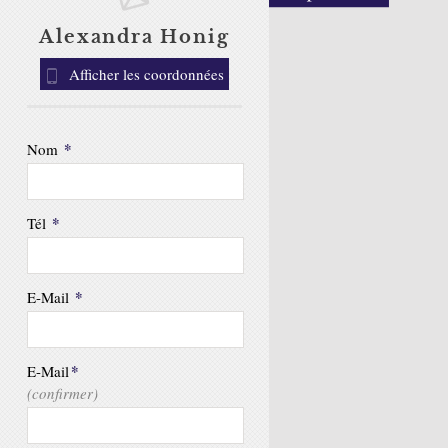
Alexandra Honig
Afficher les coordonnées
*
Nom
*
Tél
*
E-Mail
*
E-Mail
(confirmer)