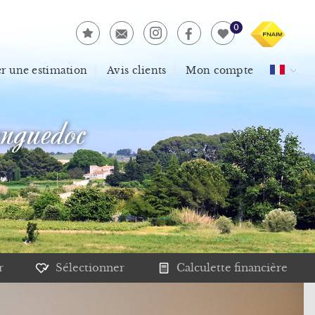
0
 une estimation
Avis clients
Mon compte
nguedoc
r
Sélectionner
Calculette financière