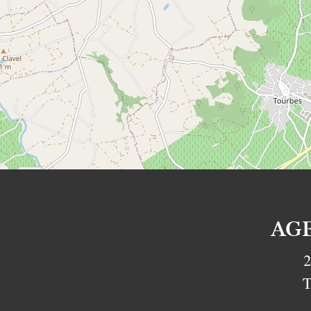
AG
2
T