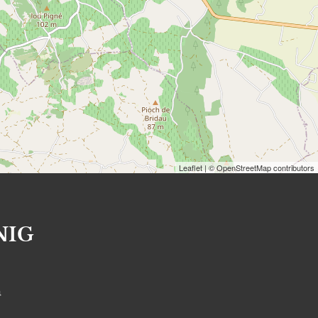
Leaflet
| © OpenStreetMap contributors
NIG
S