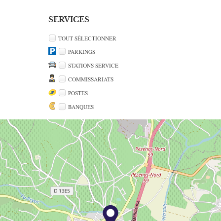
SERVICES
TOUT SÉLECTIONNER
PARKINGS
STATIONS SERVICE
COMMISSARIATS
POSTES
BANQUES