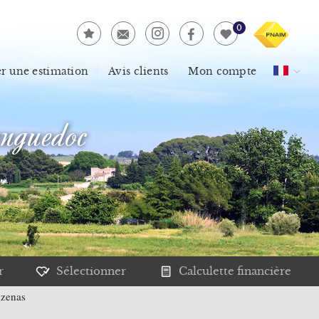
0
 une estimation
Avis clients
Mon compte
nguedoc
r
Sélectionner
Calculette financière