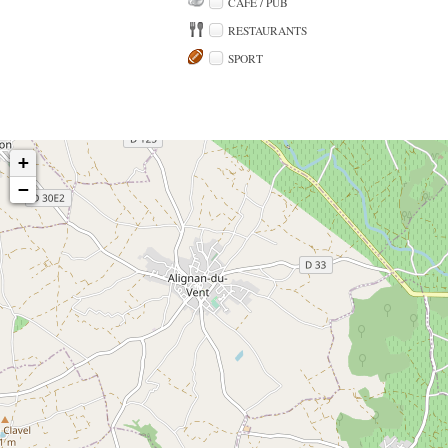
CAFÉ / PUB
RESTAURANTS
SPORT
+
−