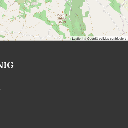
Leaflet
| © OpenStreetMap contributors
NIG
S