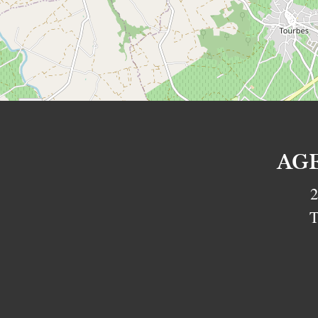
AG
2
T