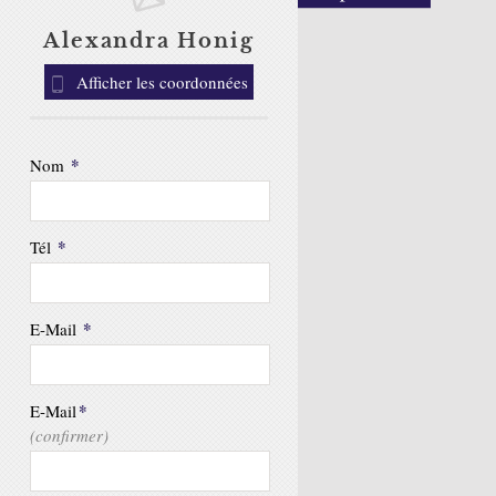
Alexandra Honig
Afficher les coordonnées
*
Nom
*
Tél
*
E-Mail
*
E-Mail
(confirmer)