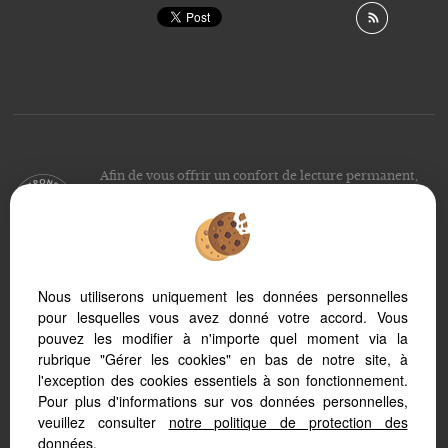
Afin de vous offrir un confort de lecture permanent,
depuis votre PC, votre tablette ou votre smartphone,
notre site s’adapte automatiquement aux différents types
d'écrans
Nous utiliserons uniquement les données personnelles
pour lesquelles vous avez donné votre accord. Vous
Logiciel de transaction
Création site internet immobilier
pouvez les modifier à n'importe quel moment via la
Référencement immobilier
rubrique "Gérer les cookies" en bas de notre site, à
l'exception des cookies essentiels à son fonctionnement.
Pour plus d'informations sur vos données personnelles,
veuillez consulter
notre politique de protection des
données
.