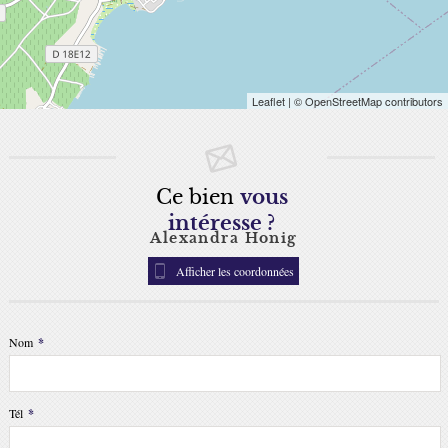
Leaflet
| © OpenStreetMap contributors
Ce bien
vous
intéresse ?
Alexandra Honig
Afficher les coordonnées
Nom
*
Tél
*