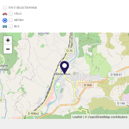
TOUT SÉLECTIONNER
VÉLO
MÉTRO
BUS
+
−
Leaflet
| © OpenStreetMap contributors