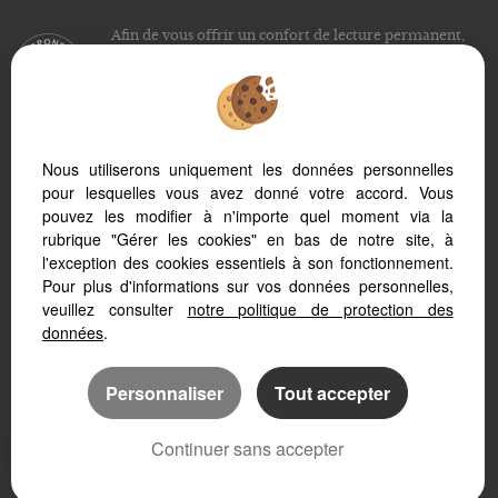
Afin de vous offrir un confort de lecture permanent,
depuis votre PC, votre tablette ou votre smartphone,
notre site s’adapte automatiquement aux différents types
d'écrans
Nous utiliserons uniquement les données personnelles
pour lesquelles vous avez donné votre accord. Vous
Logiciel immobilier Adapt Immo
Création site internet immobilier
pouvez les modifier à n'importe quel moment via la
Référencement immobilier
rubrique "Gérer les cookies" en bas de notre site, à
l'exception des cookies essentiels à son fonctionnement.
Pour plus d'informations sur vos données personnelles,
veuillez consulter
notre politique de protection des
données
.
Personnaliser
Tout accepter
Continuer sans accepter