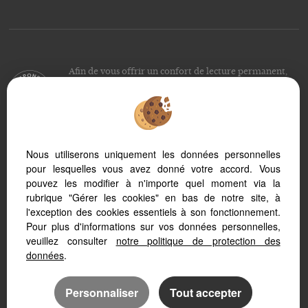
Afin de vous offrir un confort de lecture permanent,
depuis votre PC, votre tablette ou votre smartphone,
notre site s’adapte automatiquement aux différents types
d'écrans
Nous utiliserons uniquement les données personnelles
pour lesquelles vous avez donné votre accord. Vous
Logiciel immobilier
Création site immobilier
pouvez les modifier à n'importe quel moment via la
Référencement immobilier
rubrique "Gérer les cookies" en bas de notre site, à
l'exception des cookies essentiels à son fonctionnement.
Pour plus d'informations sur vos données personnelles,
veuillez consulter
notre politique de protection des
données
.
Personnaliser
Tout accepter