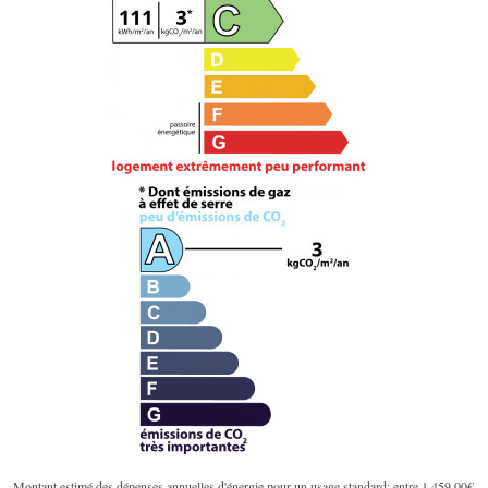
Montant estimé des dépenses annuelles d'énergie pour un usage standard: entre 1 459,00€