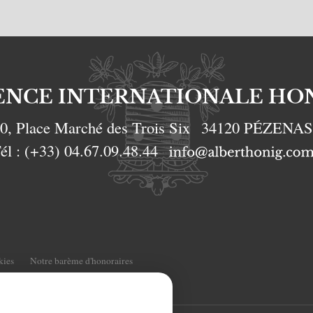
ENCE INTERNATIONALE HO
0, Place Marché des Trois Six
34120
PÉZENA
él :
(+33) 04.67.09.48.44
kies
Notre barème d'honoraires