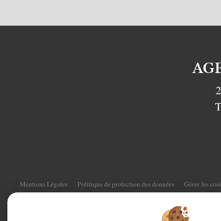
AG
2
T
Mentions Légales
Politique de protection des données
Gérer les coo
Accès Propriétaire