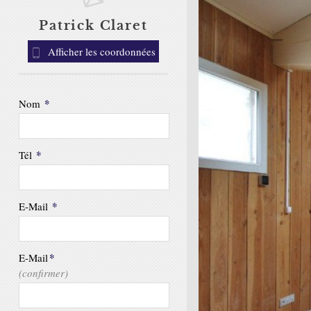
Patrick Claret
Afficher les coordonnées
*
Nom
*
Tél
*
E-Mail
*
E-Mail
(confirmer)