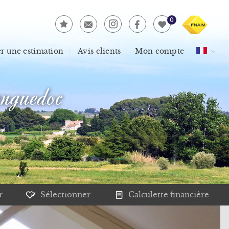
0
 une estimation
Avis clients
Mon compte
nguedoc
r
Sélectionner
Calculette financière