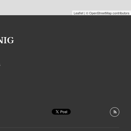
Leaflet
| © OpenStreetMap contributors
NIG
S