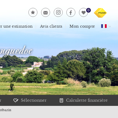
0
 une estimation
Avis clients
Mon compte
nguedoc
r
Sélectionner
Calculette financière