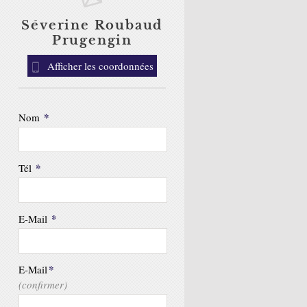
Séverine Roubaud
Prugengin
Afficher les coordonnées
*
Nom
*
Tél
*
E-Mail
*
E-Mail
(confirmer)