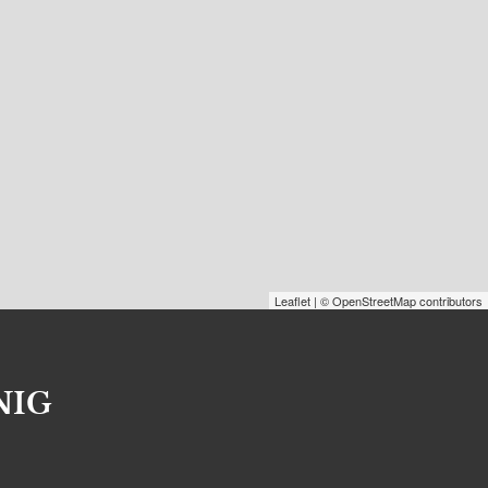
Leaflet
| © OpenStreetMap contributors
NIG
S