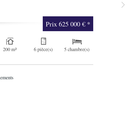
Prix
625 000 €
*
200 m²
6 pièce(s)
5 chambre(s)
gements