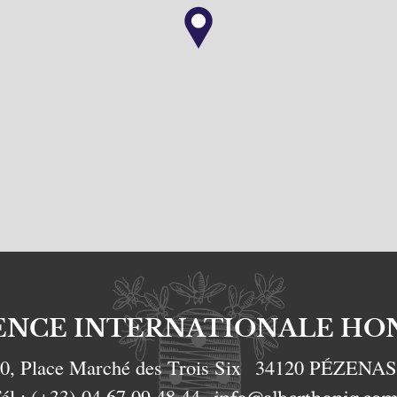
ENCE INTERNATIONALE HO
0, Place Marché des Trois Six
34120
PÉZENA
él :
(+33) 04.67.09.48.44