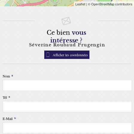
Leaflet
| © OpenStreetMap contributors
Ce bien
vous
intéresse ?
Séverine Roubaud Prugengin
Afficher les coordonnées
Nom
*
Tél
*
E-Mail
*