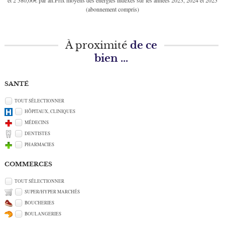
et 2 580,00€ par an.Prix moyens des énergies indexés sur les années 2023, 2024 et 2025
(abonnement compris)
À proximité
de ce
bien ...
SANTÉ
TOUT SÉLECTIONNER
HÔPITAUX, CLINIQUES
MÉDECINS
DENTISTES
PHARMACIES
COMMERCES
TOUT SÉLECTIONNER
SUPER/HYPER MARCHÉS
BOUCHERIES
BOULANGERIES