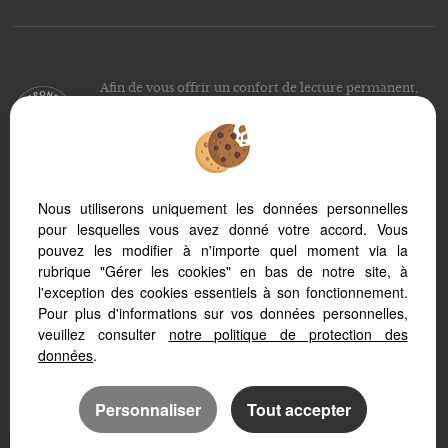
Afin de vous offrir un confort de lecture permanent,
depuis votre PC, votre tablette ou votre smartphone,
notre site s’adapte automatiquement aux différents types
d'écrans
Nous utiliserons uniquement les données personnelles
pour lesquelles vous avez donné votre accord. Vous
Logiciel immo
Site internet immobilier
pouvez les modifier à n'importe quel moment via la
Référencement immobilier
rubrique "Gérer les cookies" en bas de notre site, à
l'exception des cookies essentiels à son fonctionnement.
Pour plus d'informations sur vos données personnelles,
veuillez consulter
notre politique de protection des
données
.
Personnaliser
Tout accepter