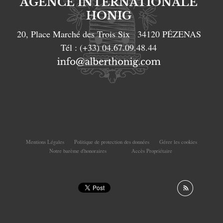
AGENCE INTERNATIONALE
HONIG
20, Place Marché des Trois Six
34120
PÉZENAS
Tél :
(+33) 04.67.09.48.44
Mentions Légales
Politique de protection des données
Gérer les cookies
Notre barème d'honoraires
Accès Propriétaire