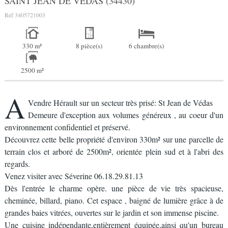
SAINT JEAN DE VEDAS (34430)
Ref
3405721003
330 m²
8 pièce(s)
6 chambre(s)
2500 m²
A
Vendre Hérault sur un secteur très prisé: St Jean de Védas
Demeure d'exception aux volumes généreux , au coeur d'un
environnement confidentiel et préservé.
Découvrez cette belle propriété d'environ 330m² sur une parcelle de
terrain clos et arboré de 2500m², orientée plein sud et à l'abri des
regards.
Venez visiter avec Séverine 06.18.29.81.13
Dès l'entrée le charme opère. une pièce de vie très spacieuse,
cheminée, billard, piano. Cet espace , baigné de lumière grâce à de
grandes baies vitrées, ouvertes sur le jardin et son immense piscine.
Une cuisine indépendante,entièrement équipée,ainsi qu'un bureau