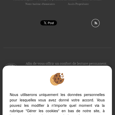
Notre barème d'honoraires
Accès Propriétaire
Afin de vous offrir un confort de lecture permanent,
depuis votre PC, votre tablette ou votre smartphone,
notre site s’adapte automatiquement aux différents types
d'écrans
Nous utiliserons uniquement les données personnelles
pour lesquelles vous avez donné votre accord. Vous
Logiciel immobilier Adapt Immo
Création site immobilier
pouvez les modifier à n'importe quel moment via la
Référencement site immobilier
rubrique "Gérer les cookies" en bas de notre site, à