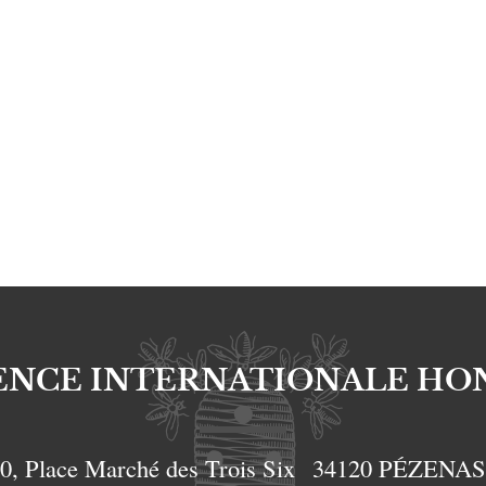
ENCE INTERNATIONALE HO
0, Place Marché des Trois Six
34120
PÉZENA