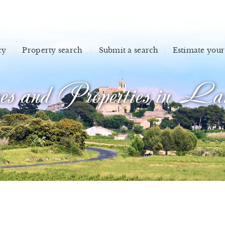
cy
Property search
Submit a search
Estimate your
s and Properties in Lan