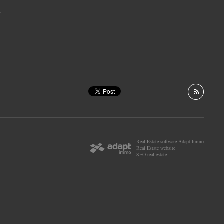
Real Estate software Adapt Immo
Real Estate website
SEO real estate