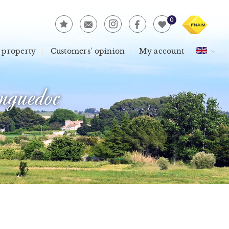
0
 property
Customers' opinion
My account
guedoc