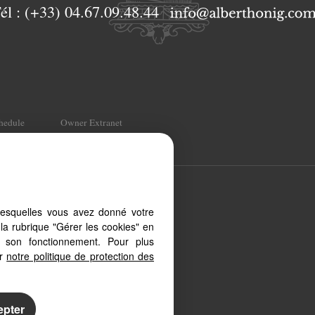
él :
(+33) 04.67.09.48.44
chedule
Owner Extranet
t, from your PC, tablet or
lesquelles vous avez donné votre
 to different types of
la rubrique "Gérer les cookies" en
à son fonctionnement. Pour plus
er
notre politique de protection des
epter