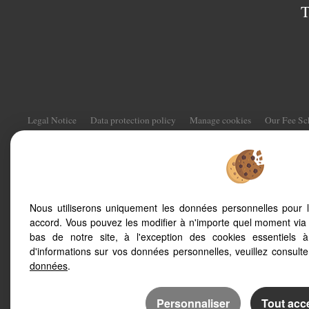
T
Legal Notice
Data protection policy
Manage cookies
Our Fee S
To offer you a permanent reading comfor
Nous utiliserons uniquement les données personnelles pour 
smartphone, our site automatically adapts
accord. Vous pouvez les modifier à n'importe quel moment via 
screens
bas de notre site, à l'exception des cookies essentiels 
d'informations sur vos données personnelles, veuillez consult
données
.
Personnaliser
Tout acc