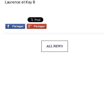
Laurence et Kay B
Facebook
My selection
0
ALL NEWS