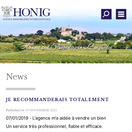
All our offers
Men
About our agency
Property search
Houses and Properties in Languedoc
Submit a search
Estimate your property
Customers' opinion
News
My account
JE RECOMMANDERAIS TOTALEMENT
Add to favorites
Published on
19 NOVEMBER 2021
Contact us
07/01/2019 -
L'agence m'a aidée à vendre un bien
Un service très professionnel, fiable et efficace.
Instagram